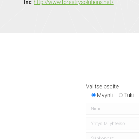
Inc
:
http://www.forestrysolutions.net/
Valitse osoite
Myynti
Tuki