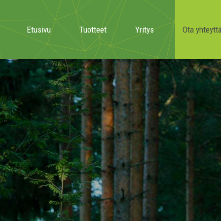
Etusivu
Tuotteet
Yritys
Ota yhteytt