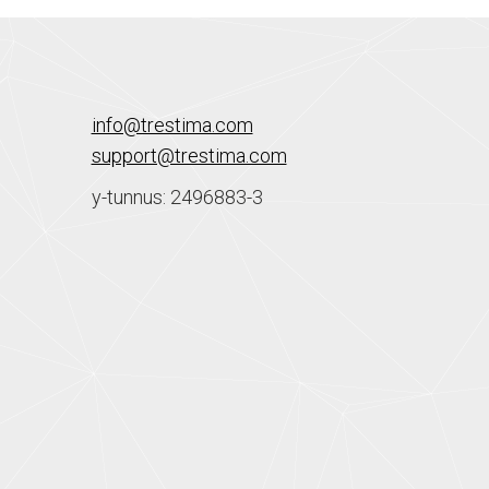
info@trestima.com
support@trestima.com
y-tunnus: 2496883-3