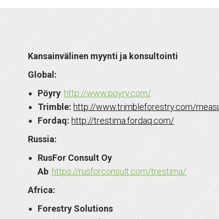
Kansainvälinen myynti ja konsultointi
Global:
Pöyry
:
http://www.poyry.com/
Trimble:
http://www.trimbleforestry.com/mea
Fordaq:
http://trestima.fordaq.com/
Russia:
RusFor Consult Oy
Ab
:
https://rusforconsult.com/trestima/
Africa:
Forestry Solutions